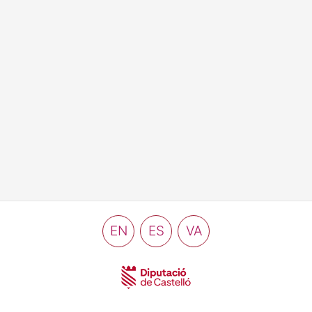
EN
ES
VA